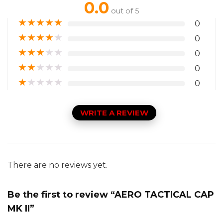
0.0
out of 5
★
★
★
★
★
0
★
★
★
★
★
0
★
★
★
★
★
0
★
★
★
★
★
0
★
★
★
★
★
0
WRITE A REVIEW
There are no reviews yet.
Be the first to review “AERO TACTICAL CAP
MK II”