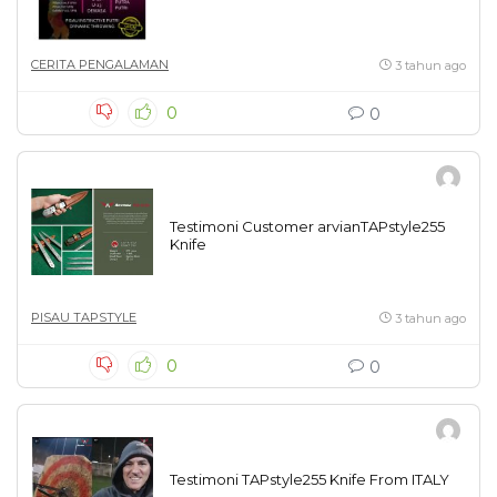
CERITA PENGALAMAN
3 tahun ago
0
0
Testimoni Customer arvianTAPstyle255
Knife
PISAU TAPSTYLE
3 tahun ago
0
0
Testimoni TAPstyle255 Knife From ITALY