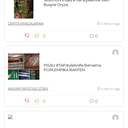
Testimoni Pisau #TAPstyleknife oleh
Busyra Oryza
CERITA PENGALAMAN
4 tahun ago
0
0
PISAU #TAPstyleknife Bersama
PORLEMPIKA BANTEN
ARVIANTAPSTYLE STORY
4 tahun ago
0
0