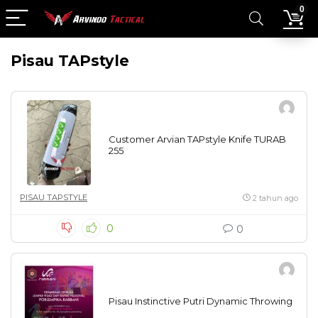
0
Pisau TAPstyle
Customer Arvian TAPstyle Knife TURAB
255
PISAU TAPSTYLE
2 tahun ago
0
0
Pisau Instinctive Putri Dynamic Throwing