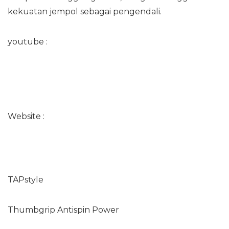
kekuatan jempol sebagai pengendali.
youtube :
http://youtube.com/channel/UCasVmKZOChNPjW9
gbJjXQ
Website :
Home 2
TAPstyle
Thumbgrip Antispin Power