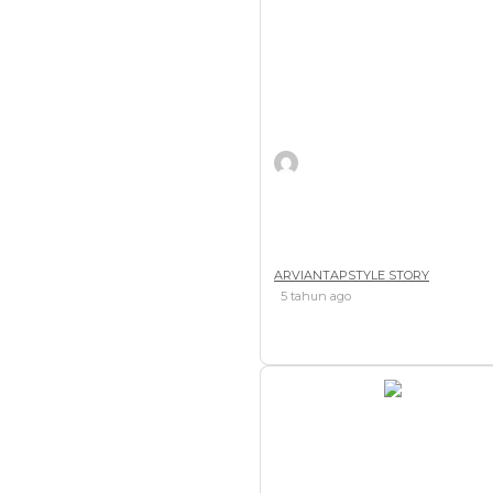
arvianTAPstyle
ARVIANTAPSTYLE STORY
5 tahun ago