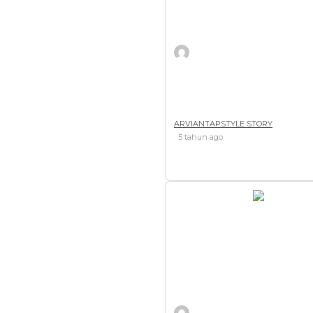
arvianTAPstyle Movement
ARVIANTAPSTYLE STORY
5 tahun ago