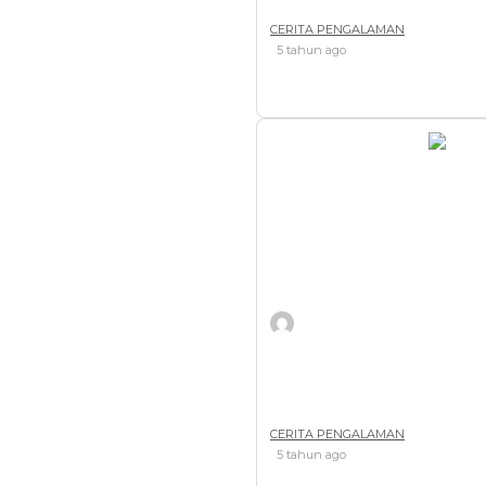
CERITA PENGALAMAN
5 tahun ago
Arvian TAPstyle Combat Kni
CERITA PENGALAMAN
5 tahun ago