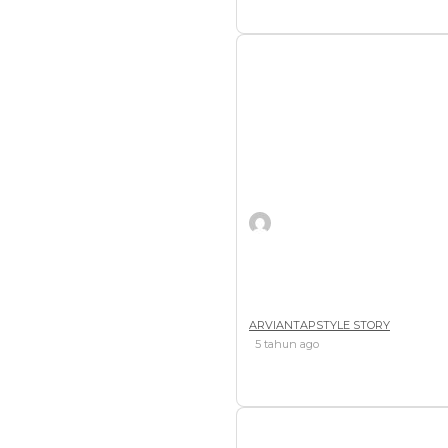
Thumb Grip No Spin
ARVIANTAPSTYLE STORY
5 tahun ago