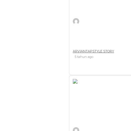
Knife Throw,slash and hit,w
ARVIANTAPSTYLE STORY
5 tahun ago