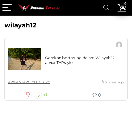
0
wilayah12
Gerakan bertarung dalam Wilayah 12
arvianTAPstyle
ARVIANTAPSTYLE STORY
5 tahun ago
0
0